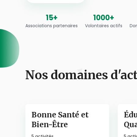
15+
1000+
Associations partenaires
Volontaires actifs
Dom
Nos domaines d'ac
Bonne Santé et
Édu
Bien-Être
Qua
5
activités
5
acti