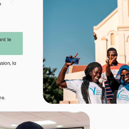
e
ant le
sion, la
re.