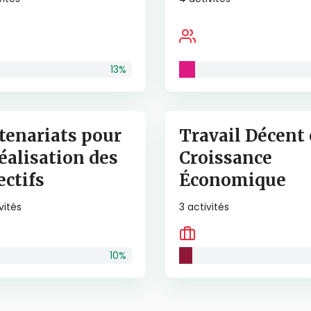
13
%
tenariats pour
Travail Décent 
réalisation des
Croissance
ectifs
Économique
vités
3
activités
10
%