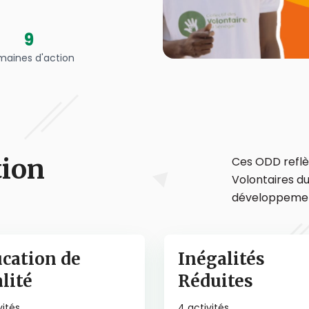
9
aines d'action
tion
Ces ODD reflèt
Volontaires d
développemen
cation de
Inégalités
lité
Réduites
vités
4
activités